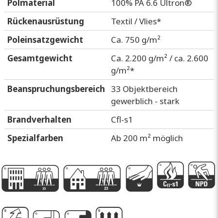
Polmaterial
100% PA 6.6 Ultron®
Rückenausrüstung
Textil / Vlies*
Poleinsatzgewicht
Ca. 750 g/m²
Gesamtgewicht
Ca. 2.200 g/m² / ca. 2.600
g/m²*
Beanspruchungsbereich
33 Objektbereich
gewerblich - stark
Brandverhalten
Cfl-s1
Spezialfarben
Ab 200 m² möglich
G
D
k
I
P