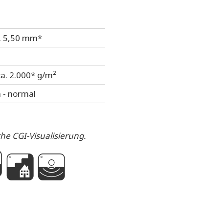
a. 5,50 mm*
ca. 2.000* g/m²
 - normal
che CGI-Visualisierung.
h
s
e