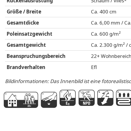
Rückenausrüstung
Schaum / Vlies*
Größe / Breite
Ca. 400 cm
Gesamtdicke
Ca. 6,00 mm / C
Poleinsatzgewicht
Ca. 600 g/m²
Gesamtgewicht
Ca. 2.300 g/m² / 
Beanspruchungsbereich
22+ Wohnbereich
Brandverhalten
Efl
Bildinformationen: Das Innenbild ist eine fotorealistis
C
k
M
P
A