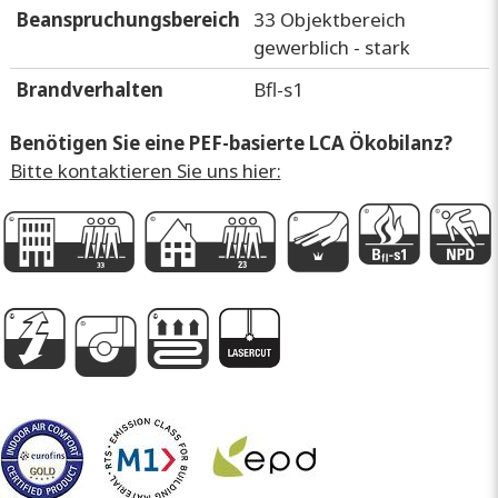
Beanspruchungsbereich
33 Objektbereich
gewerblich - stark
Brandverhalten
Bfl-s1
Benötigen Sie eine PEF-basierte LCA Ökobilanz?
Bitte kontaktieren Sie uns hier:
G
D
k
G
P
g
A
e