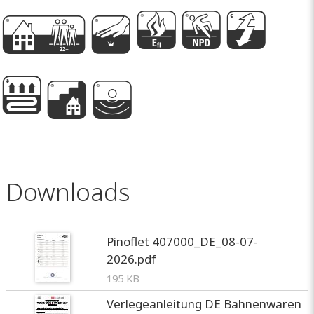
C
k
M
P
A
h
s
e
Downloads
Pinoflet 407000_DE_08-07-
2026.pdf
195 KB
Verlegeanleitung DE Bahnenwaren