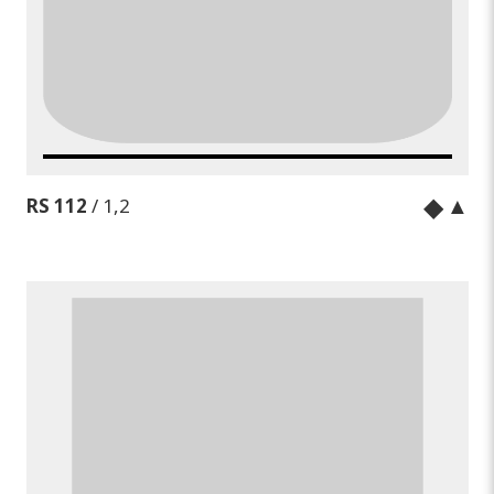
◆
▲
RS 112
/ 1,2