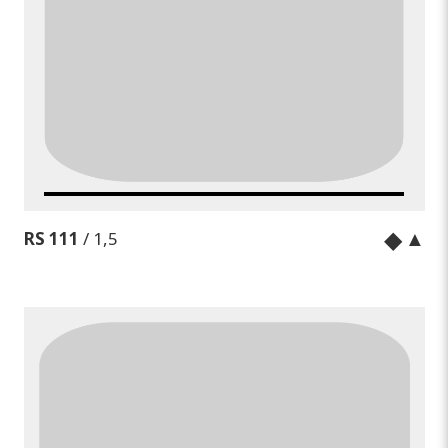
◆
▲
RS 111
/ 1,5