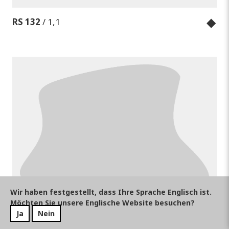
◆
RS 132
/ 1,1
Wir haben festgestellt, dass Ihre Sprache Englisch ist.
Möchten Sie unsere Englische Website besuchen?
Ja
Nein
◆
RS 133
/ 1,2