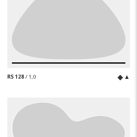
◆
▲
RS 128
/ 1,0