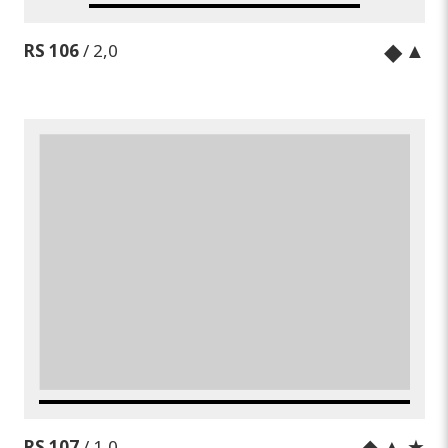
◆
▲
RS 106
/ 2,0
◆
▲ ★
RS 107
/ 1,0