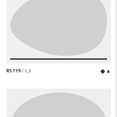
◆
▲
RS 119
/ 1,3