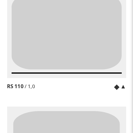
◆
▲
RS 110
/ 1,0