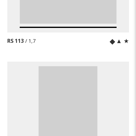
◆
▲ ★
RS 113
/ 1,7