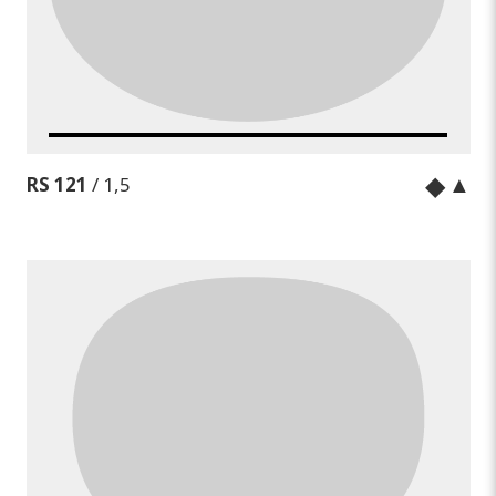
◆
▲
RS 121
/ 1,5