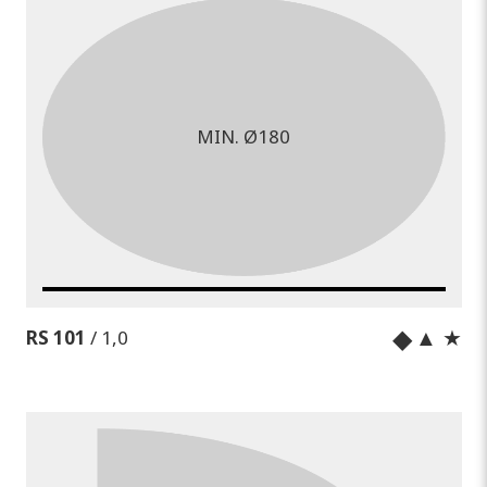
MIN. Ø180
◆
▲ ★
RS 101
/ 1,0