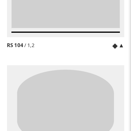
◆
▲
RS 104
/ 1,2