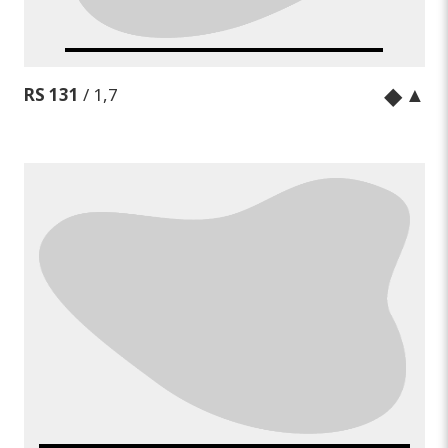
◆
▲
RS 131
/ 1,7